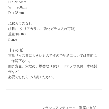
H：2195mm
W ： 960mm
D ：38mm
現状ガラスなし
(別途：クリアガラス、強化ガラス入れ可能)
重量:約60kg
france
【その他】
重量サイズ共に大きいものですので配送については事前に
ご確認下さい。
開き変更、穴埋め、蝶番取り付け、ドアノブ取付、木枠製
作など、
必要でしたらご相談ください。
フランスアンティーク 重厚な玄関