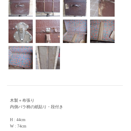
木製＋布張り
内側バラ柄の紙貼り・段付き
H : 44cm
W : 74cm