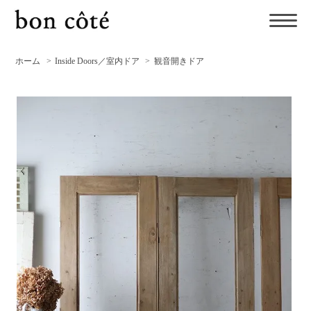
ホーム
>
Inside Doors／室内ドア
>
観音開きドア