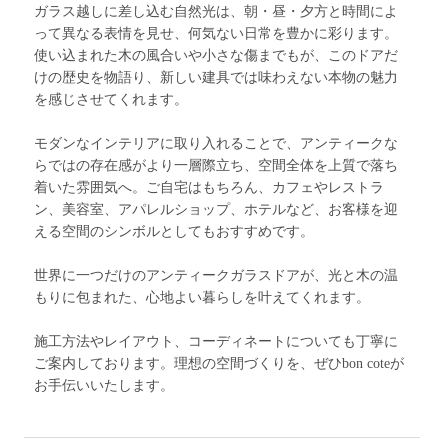
ガラス越しに差し込む自然光は、朝・昼・夕方と時間によ
って異なる表情を見せ、何気ない日常を豊かに彩ります。
使い込まれた木の風合いや小さな傷までもが、このドアだ
けの歴史を物語り、新しい建具では味わえない本物の魅力
を感じさせてくれます。
モダンなインテリアに取り入れることで、アンティークな
らではの存在感がより一層際立ち、空間全体を上質で落ち
着いた雰囲気へ。ご自宅はもちろん、カフェやレストラ
ン、美容室、アパレルショップ、ホテルなど、お客様を迎
える空間のシンボルとしてもおすすめです。
世界に一つだけのアンティークガラスドアが、光と木の温
もりに包まれた、心地よい暮らしを叶えてくれます。
施工方法やレイアウト、コーディネートについても丁寧に
ご案内しております。理想の空間づくりを、ぜひbon coteが
お手伝いいたします。