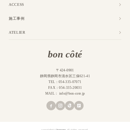
ACCESS
施工事例
ATELIER
bon côté
〒424-0901
静岡県静岡市清水区三保621-41
TEL：054-335-07071
FAX：054-335-20031
MAIL：
info@bon-cote.jp
copyright(c)
boncote
all rights reserved.