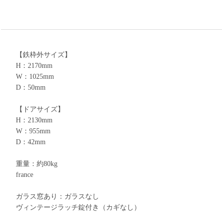
【鉄枠外サイズ】
H：2170mm
W：1025mm
D：50mm
【ドアサイズ】
H：2130mm
W：955mm
D：42mm
重量：約80kg
france
ガラス窓あり：ガラスなし
ヴィンテージラッチ錠付き（カギなし）