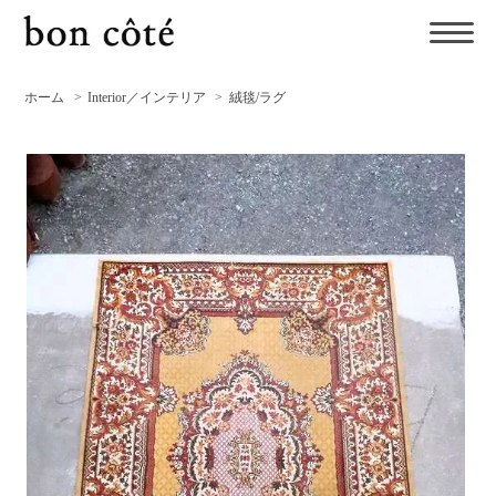
ホーム
>
Interior／インテリア
>
絨毯/ラグ