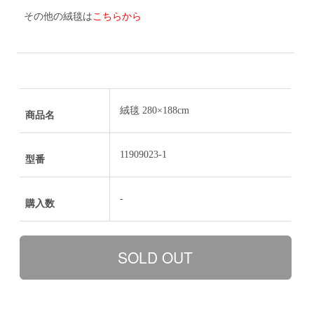
その他の絨毯は
こちらから
絨毯 280×188cm
商品名
11909023-1
型番
-
購入数